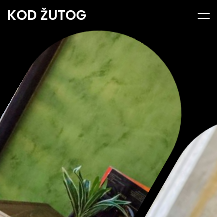
KOD ŽUTOG