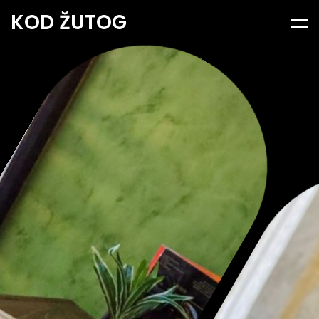
KOD ŽUTOG