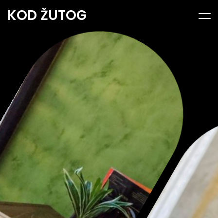
KOD ŽUTOG