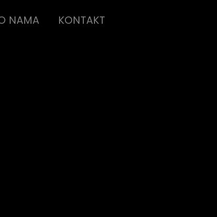
O NAMA
KONTAKT