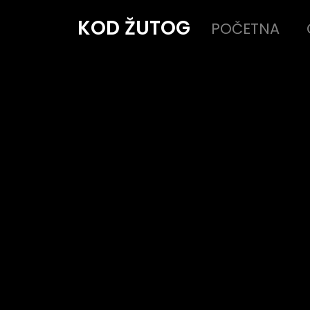
KOD ŽUTOG
POČETNA