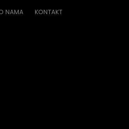
O NAMA
KONTAKT