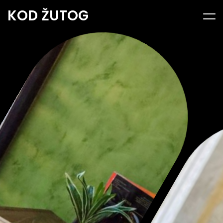
KOD ŽUTOG