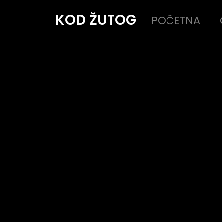
KOD ŽUTOG
POČETNA