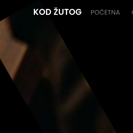
KOD ŽUTOG
POČETNA