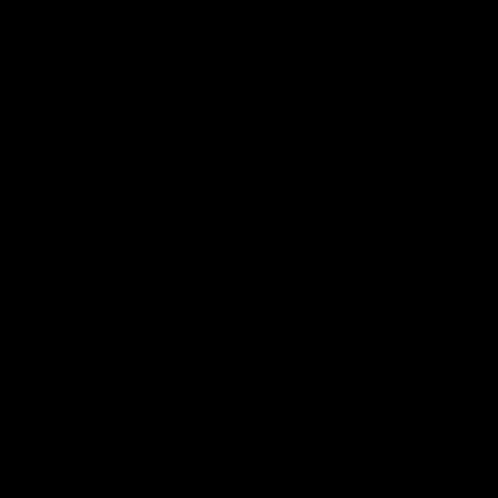
Društvene mreže: