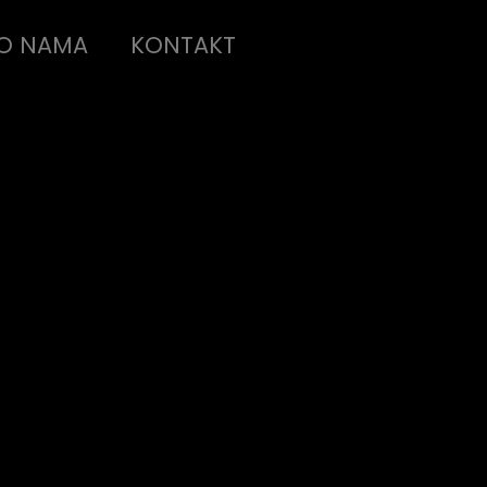
O NAMA
KONTAKT