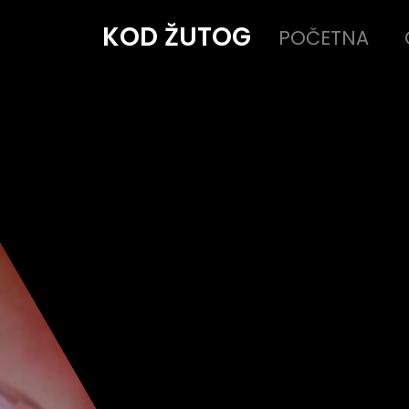
KOD ŽUTOG
POČETNA