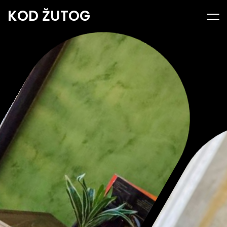
KOD ŽUTOG