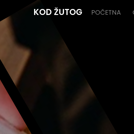
KOD ŽUTOG
POČETNA