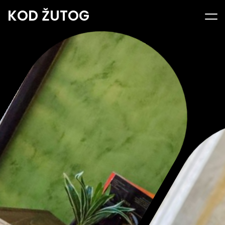
KOD ŽUTOG