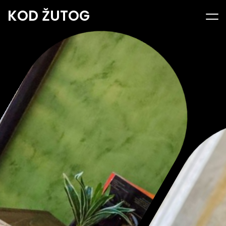
KOD ŽUTOG