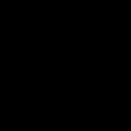
3. LOKACIJA
J. J.