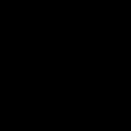
Društvene mreže: