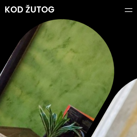
KOD ŽUTOG