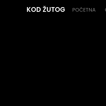
KOD ŽUTOG
POČETNA