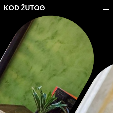
KOD ŽUTOG