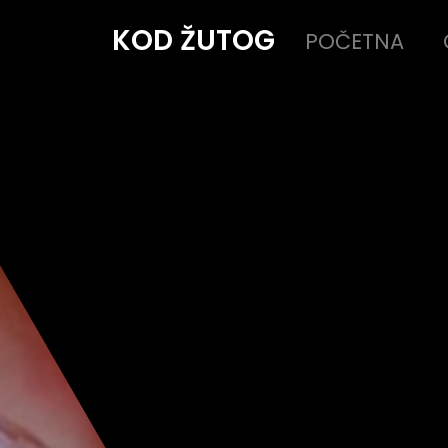
KOD ŽUTOG
POČETNA