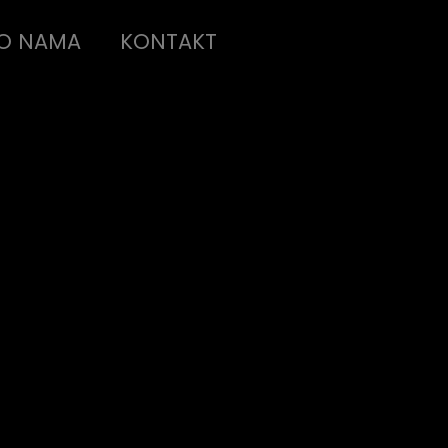
O NAMA
KONTAKT