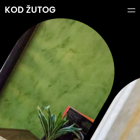
KOD ŽUTOG