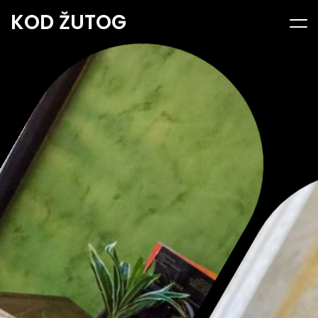
KOD ŽUTOG