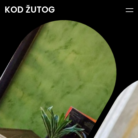
KOD ŽUTOG