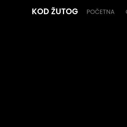
KOD ŽUTOG
POČETNA