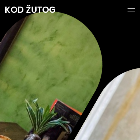
KOD ŽUTOG