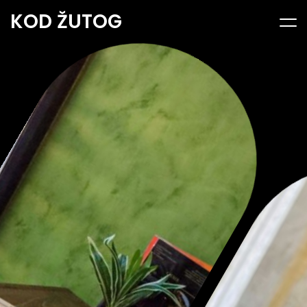
KOD ŽUTOG