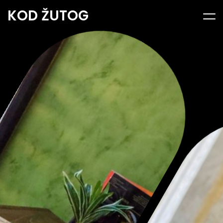
KOD ŽUTOG