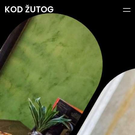
KOD ŽUTOG