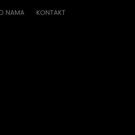
O NAMA
KONTAKT