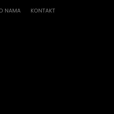
O NAMA
KONTAKT