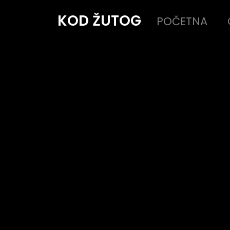
KOD ŽUTOG
POČETNA