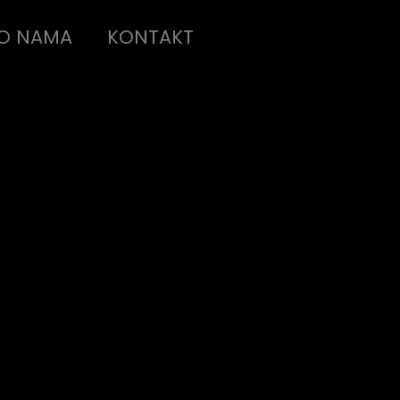
O NAMA
KONTAKT