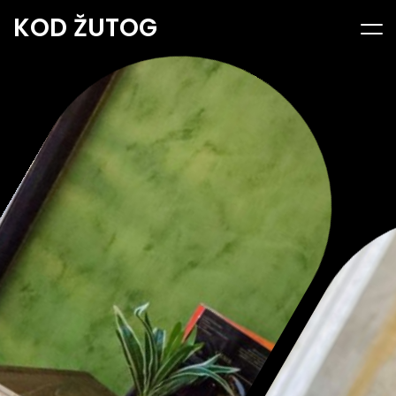
KOD ŽUTOG