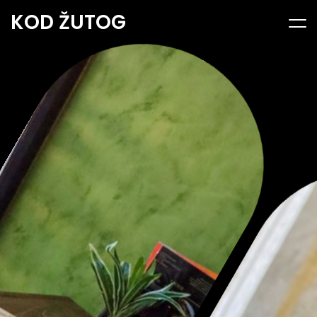
KOD ŽUTOG