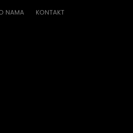
O NAMA
KONTAKT