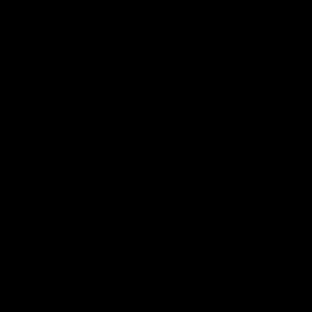
DRUŠTVENE MREŽE