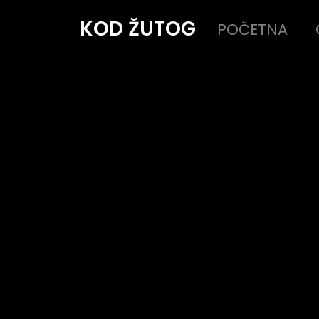
KOD ŽUTOG
POČETNA