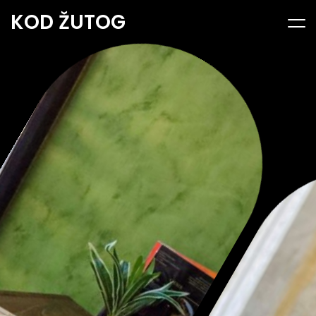
KOD ŽUTOG