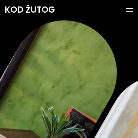
KOD ŽUTOG