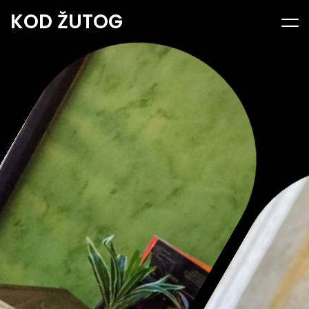
KOD ŽUTOG