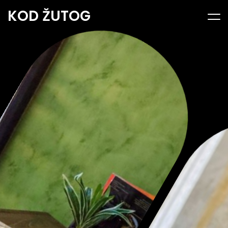
KOD ŽUTOG