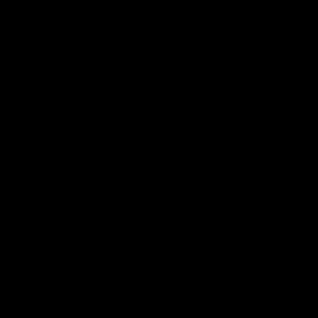
Društvene mreže: