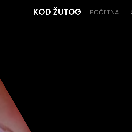
KOD ŽUTOG
POČETNA