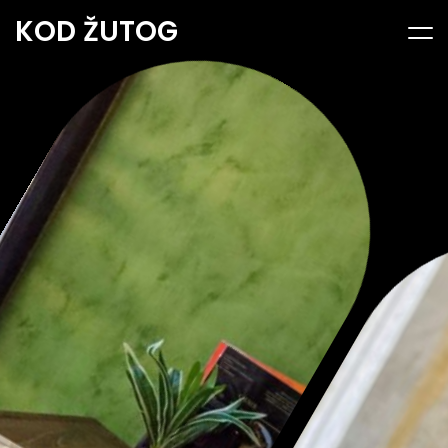
KOD ŽUTOG