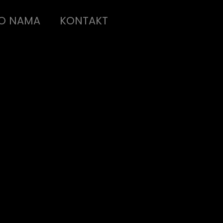
O NAMA
KONTAKT