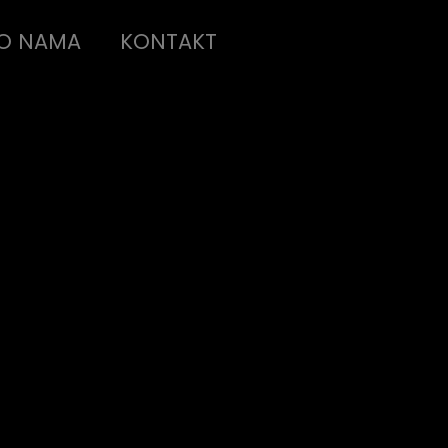
O NAMA
KONTAKT