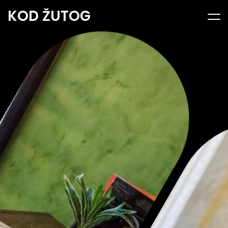
KOD ŽUTOG