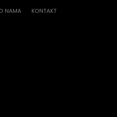
O NAMA
KONTAKT