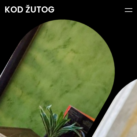
KOD ŽUTOG