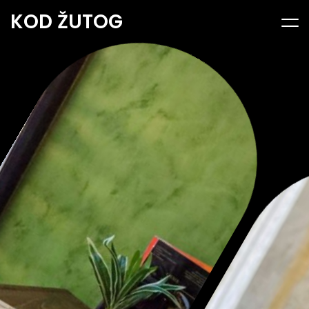
KOD ŽUTOG