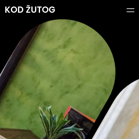
KOD ŽUTOG